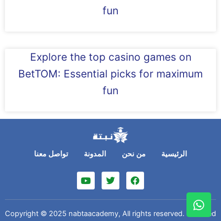
fun
Explore the top casino games on
BetTOM: Essential picks for maximum
fun
الرئيسية
من نحن
المدونة
تواصل معنا
Y
T
F
o
w
a
u
i
c
t
t
e
W
u
t
b
h
b
e
o
Copyright © 2025 nabtaacademy, All rights reserved. Powered
e
r
o