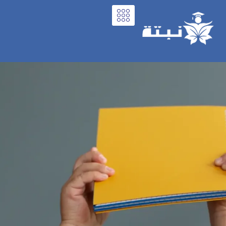
خطي
لى
لمحتوى