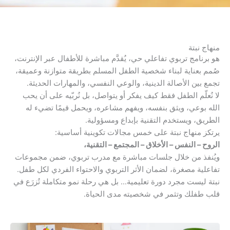
منهاج نبتة
هو برنامج تربوي تفاعلي حي، يُقدَّم مباشرة للأطفال عبر الإنترنت،
صُمم بعناية لبناء شخصية الطفل المسلم بطريقة متوازنة وعميقة،
تجمع بين الأصالة الدينية، والوعي النفسي، والمهارات الحديثة.
لا نُعلّم الطفل فقط كيف يفكر أو يتواصل، بل نُربّيه على أن يحب
الله بوعي، ويثق بنفسه، ويفهم مشاعره، ويحمل قيمًا تضيء له
الطريق، ويستخدم التقنية بإبداع ومسؤولية.
يرتكز منهاج نبتة على خمس مجالات تكوينية أساسية:
الروح – النفس – الأخلاق – المجتمع – التقنية،
ويُنفذ من خلال جلسات مباشرة مع مدرب تربوي، ضمن مجموعات
تفاعلية مصغرة، لضمان الأثر التربوي والاحتواء الفردي لكل طفل.
نبتة ليست مجرد دورة تعليمية… بل هي رحلة نمو متكاملة تُزرَع في
قلب طفلك وتثمر في شخصيته مدى الحياة.