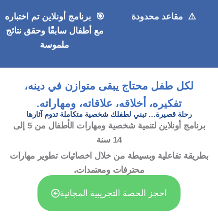
⚠️ مقاعد محدودة
🎯 برنامج أونلاين
تم اختباره
مع أطفال سابقًا وحقق نتائج
ملموسة
لكل طفل محتاج يبقى متوازن في دينه،
تفكيره، أخلاقه، علاقاته، ومهاراته.
رحلة قصيرة… تبني لطفلك شخصية متكاملة تدوم آثارها
برنامج أونلاين لتنمية شخصية ومهارات الأطفال من 5 إلى
14 سنة
بطريقة تفاعلية وبسيطة من خلال اخصائيات تطوير مهارات
محترفات ومعتمدات.
احجز الحصة التجريبية المجانية