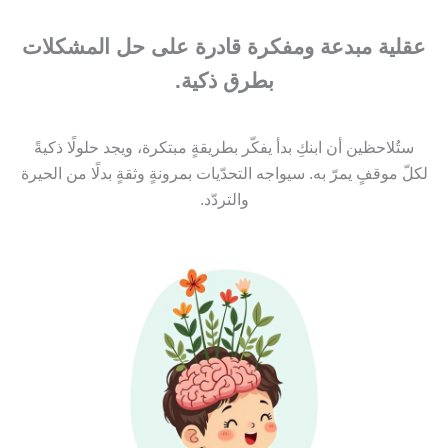
عقلية مبدعة ومفكرة قادرة على حل المشكلات
بطرق ذكية.
ستُلاحظين أن ابنكِ بدأ يفكّر بطريقةٍ مبتكرة، ويجد حلولًا ذكيةً
لكلّ موقفٍ يمرّ به. سيواجه التحدّيات بمرونةٍ وثقةٍ بدلًا من الحيرة
والتردّد.