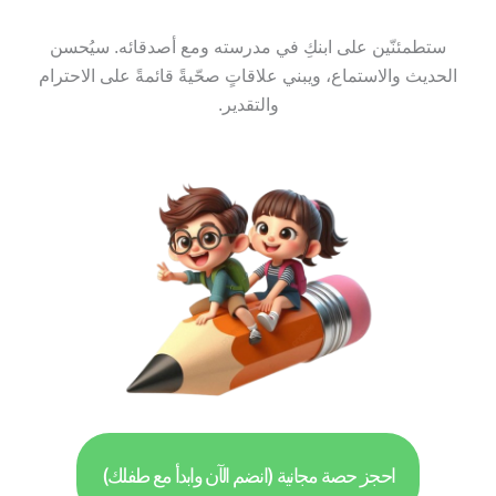
ستطمئنّين على ابنكِ في مدرسته ومع أصدقائه. سيُحسن
الحديث والاستماع، ويبني علاقاتٍ صحّيةً قائمةً على الاحترام
والتقدير.
احجز حصة مجانية (انضم الآن وابدأ مع طفلك)