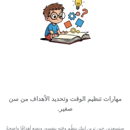
مهارات تنظيم الوقت وتحديد الأهداف من سن
صغير.
ستسعدين حين ترين ابنكِ ينظّم وقته بنفسه، ويضع أهدافًا واضحةً