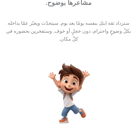
مشاعرها بوضوح.
ستزداد ثقة ابنكِ بنفسه يومًا بعد يوم. سيتحدّث ويعبّر عمّا بداخله
بكلّ وضوحٍ واحترام، دون خجلٍ أو خوف. وستفخرين بحضوره في
كلّ مكان.