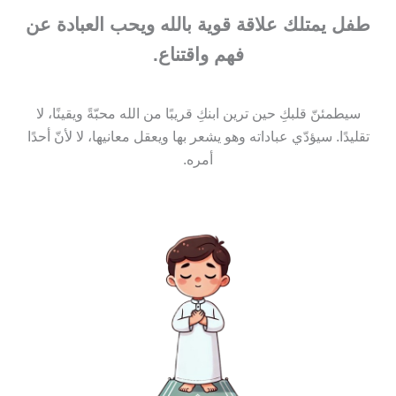
طفل يمتلك علاقة قوية بالله ويحب العبادة عن
فهم واقتناع.
سيطمئنّ قلبكِ حين ترين ابنكِ قريبًا من الله محبّةً ويقينًا، لا
تقليدًا. سيؤدّي عباداته وهو يشعر بها ويعقل معانيها، لا لأنّ أحدًا
أمره.